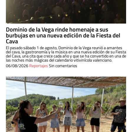
Dominio de la Vega rinde homenaje a sus
burbujas en una nueva edición de la Fiesta del
Cava
El pasado sábado 1 de agosto, Dominio de la Vega reunió a amantes
del cava, la gastronomía y la música en una nueva edición de su Fiesta
del Cava, una cita que crece cada año y que se ha convertido en una de
las noches más mágicas del calendario vitivinícola valenciano.
06/08/2026
Reportajes
Sin comentarios