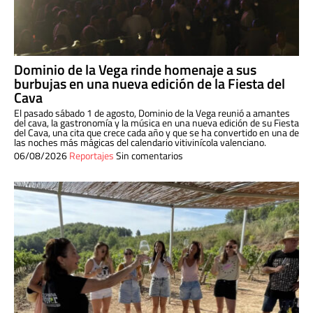
Dominio de la Vega rinde homenaje a sus
burbujas en una nueva edición de la Fiesta del
Cava
El pasado sábado 1 de agosto, Dominio de la Vega reunió a amantes
del cava, la gastronomía y la música en una nueva edición de su Fiesta
del Cava, una cita que crece cada año y que se ha convertido en una de
las noches más mágicas del calendario vitivinícola valenciano.
06/08/2026
Reportajes
Sin comentarios