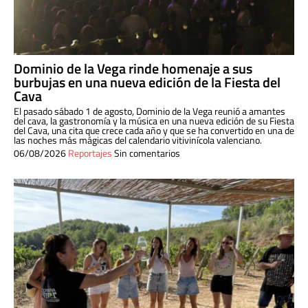
Dominio de la Vega rinde homenaje a sus
burbujas en una nueva edición de la Fiesta del
Cava
El pasado sábado 1 de agosto, Dominio de la Vega reunió a amantes
del cava, la gastronomía y la música en una nueva edición de su Fiesta
del Cava, una cita que crece cada año y que se ha convertido en una de
las noches más mágicas del calendario vitivinícola valenciano.
06/08/2026
Reportajes
Sin comentarios