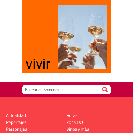
Actualidad
Rutas
Reportajes
Zona DO
Personajes
Vinos y más