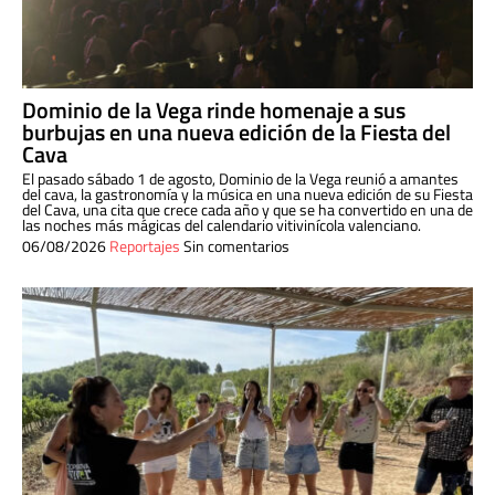
Dominio de la Vega rinde homenaje a sus
burbujas en una nueva edición de la Fiesta del
Cava
El pasado sábado 1 de agosto, Dominio de la Vega reunió a amantes
del cava, la gastronomía y la música en una nueva edición de su Fiesta
del Cava, una cita que crece cada año y que se ha convertido en una de
las noches más mágicas del calendario vitivinícola valenciano.
06/08/2026
Reportajes
Sin comentarios