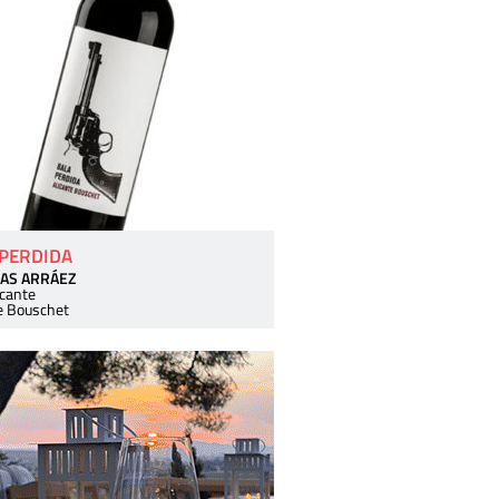
 PERDIDA
AS ARRÁEZ
icante
e Bouschet