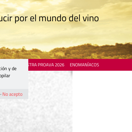
cir por el mundo del vino
 EVENTS
MOSTRA PROAVA 2026
ENOMANÍACOS
ción y de
opilar
·
No acepto