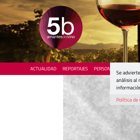
ACTUALIDAD
REPORTAJES
PERSONAJES
ENOTU
Se advierte
análisis al
información
Política de