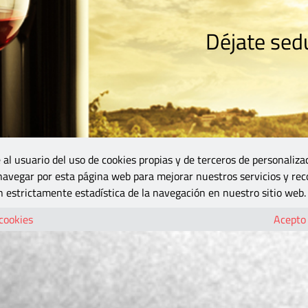
Déjate sedu
RISMO
ZONA DO
VINOS Y MÁS
GASTRONOMÍA
BLOGS
5B
 al usuario del uso de cookies propias y de terceros de personaliza
 navegar por esta página web para mejorar nuestros servicios y rec
 estrictamente estadística de la navegación en nuestro sitio web.
 cookies
Acepto