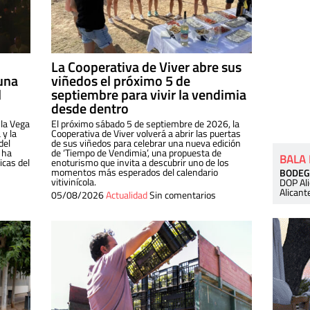
La Cooperativa de Viver abre sus
una
viñedos el próximo 5 de
l
septiembre para vivir la vendimia
desde dentro
 la Vega
El próximo sábado 5 de septiembre de 2026, la
 y la
Cooperativa de Viver volverá a abrir las puertas
del
de sus viñedos para celebrar una nueva edición
 ha
de ‘Tiempo de Vendimia’, una propuesta de
BALA
cas del
enoturismo que invita a descubrir uno de los
momentos más esperados del calendario
BODEG
vitivinícola.
DOP Al
Alicant
05/08/2026
Actualidad
Sin comentarios