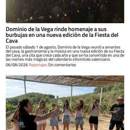
Dominio de la Vega rinde homenaje a sus
burbujas en una nueva edición de la Fiesta del
Cava
El pasado sábado 1 de agosto, Dominio de la Vega reunió a amantes
del cava, la gastronomía y la música en una nueva edición de su Fiesta
del Cava, una cita que crece cada año y que se ha convertido en una de
las noches más mágicas del calendario vitivinícola valenciano.
06/08/2026
Reportajes
Sin comentarios