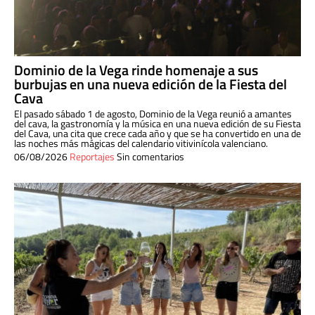
Dominio de la Vega rinde homenaje a sus
burbujas en una nueva edición de la Fiesta del
Cava
El pasado sábado 1 de agosto, Dominio de la Vega reunió a amantes
del cava, la gastronomía y la música en una nueva edición de su Fiesta
del Cava, una cita que crece cada año y que se ha convertido en una de
las noches más mágicas del calendario vitivinícola valenciano.
06/08/2026
Reportajes
Sin comentarios