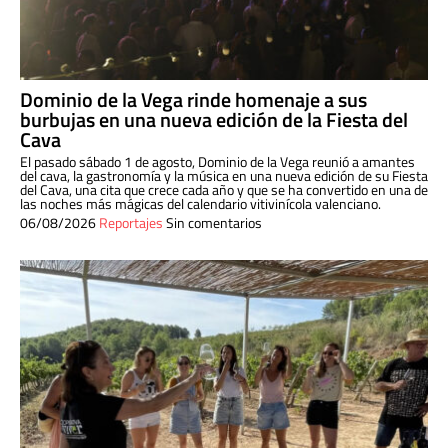
Dominio de la Vega rinde homenaje a sus
burbujas en una nueva edición de la Fiesta del
Cava
El pasado sábado 1 de agosto, Dominio de la Vega reunió a amantes
del cava, la gastronomía y la música en una nueva edición de su Fiesta
del Cava, una cita que crece cada año y que se ha convertido en una de
las noches más mágicas del calendario vitivinícola valenciano.
06/08/2026
Reportajes
Sin comentarios