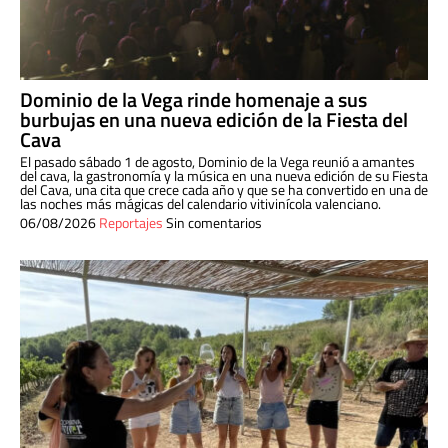
Dominio de la Vega rinde homenaje a sus
burbujas en una nueva edición de la Fiesta del
Cava
El pasado sábado 1 de agosto, Dominio de la Vega reunió a amantes
del cava, la gastronomía y la música en una nueva edición de su Fiesta
del Cava, una cita que crece cada año y que se ha convertido en una de
las noches más mágicas del calendario vitivinícola valenciano.
06/08/2026
Reportajes
Sin comentarios