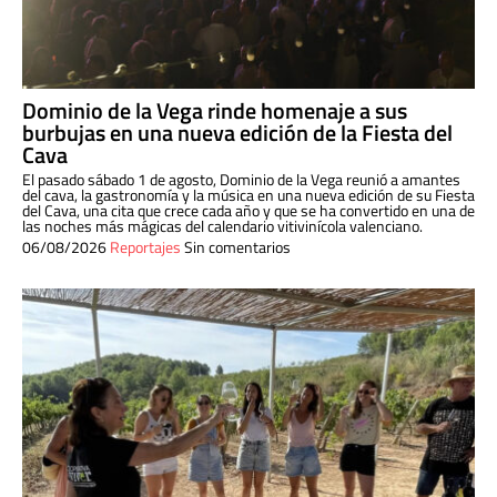
Dominio de la Vega rinde homenaje a sus
burbujas en una nueva edición de la Fiesta del
Cava
El pasado sábado 1 de agosto, Dominio de la Vega reunió a amantes
del cava, la gastronomía y la música en una nueva edición de su Fiesta
del Cava, una cita que crece cada año y que se ha convertido en una de
las noches más mágicas del calendario vitivinícola valenciano.
06/08/2026
Reportajes
Sin comentarios