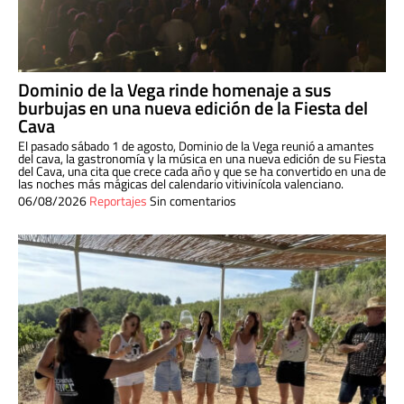
Dominio de la Vega rinde homenaje a sus
burbujas en una nueva edición de la Fiesta del
Cava
El pasado sábado 1 de agosto, Dominio de la Vega reunió a amantes
del cava, la gastronomía y la música en una nueva edición de su Fiesta
del Cava, una cita que crece cada año y que se ha convertido en una de
las noches más mágicas del calendario vitivinícola valenciano.
06/08/2026
Reportajes
Sin comentarios