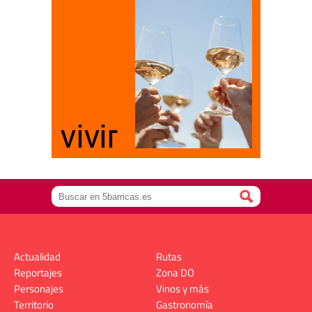
Actualidad
Rutas
Reportajes
Zona DO
Personajes
Vinos y más
Territorio
Gastronomía