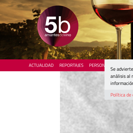
ACTUALIDAD
REPORTAJES
PERSONAJES
ENOTU
Se advierte
análisis al
información
Política de