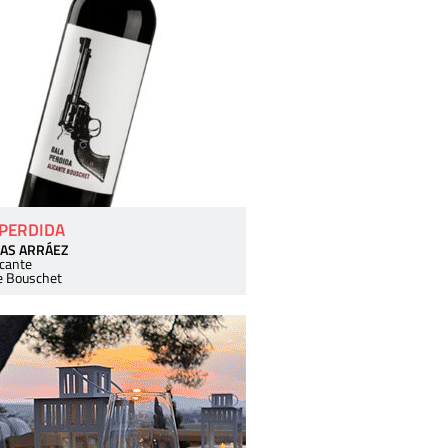
 PERDIDA
AS ARRÁEZ
icante
e Bouschet