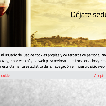
Déjate sedu
RISMO
ZONA DO
VINOS Y MÁS
GASTRONOMÍA
BLOGS
5B
 al usuario del uso de cookies propias y de terceros de personaliza
 navegar por esta página web para mejorar nuestros servicios y rec
 estrictamente estadística de la navegación en nuestro sitio web.
 cookies
Acepto