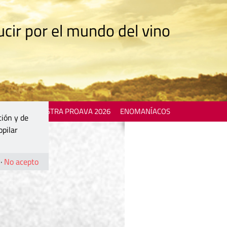
cir por el mundo del vino
 EVENTS
MOSTRA PROAVA 2026
ENOMANÍACOS
ción y de
opilar
·
No acepto