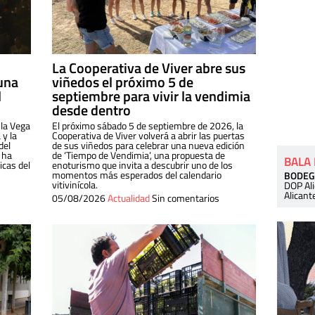
La Cooperativa de Viver abre sus
una
viñedos el próximo 5 de
l
septiembre para vivir la vendimia
desde dentro
 la Vega
El próximo sábado 5 de septiembre de 2026, la
 y la
Cooperativa de Viver volverá a abrir las puertas
del
de sus viñedos para celebrar una nueva edición
 ha
de ‘Tiempo de Vendimia’, una propuesta de
BALA
cas del
enoturismo que invita a descubrir uno de los
momentos más esperados del calendario
BODEG
vitivinícola.
DOP Al
Alicant
05/08/2026
Actualidad
Sin comentarios