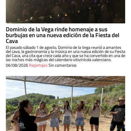
Dominio de la Vega rinde homenaje a sus
burbujas en una nueva edición de la Fiesta del
Cava
El pasado sábado 1 de agosto, Dominio de la Vega reunió a amantes
del cava, la gastronomía y la música en una nueva edición de su Fiesta
del Cava, una cita que crece cada año y que se ha convertido en una de
las noches más mágicas del calendario vitivinícola valenciano.
06/08/2026
Reportajes
Sin comentarios