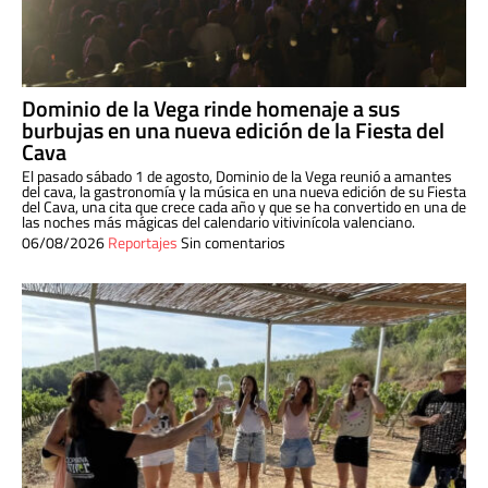
Dominio de la Vega rinde homenaje a sus
burbujas en una nueva edición de la Fiesta del
Cava
El pasado sábado 1 de agosto, Dominio de la Vega reunió a amantes
del cava, la gastronomía y la música en una nueva edición de su Fiesta
del Cava, una cita que crece cada año y que se ha convertido en una de
las noches más mágicas del calendario vitivinícola valenciano.
06/08/2026
Reportajes
Sin comentarios