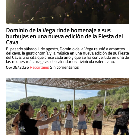
Dominio de la Vega rinde homenaje a sus
burbujas en una nueva edición de la Fiesta del
Cava
El pasado sábado 1 de agosto, Dominio de la Vega reunió a amantes
del cava, la gastronomía y la música en una nueva edición de su Fiesta
del Cava, una cita que crece cada año y que se ha convertido en una de
las noches más mágicas del calendario vitivinícola valenciano.
06/08/2026
Reportajes
Sin comentarios