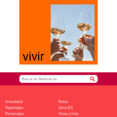
Actualidad
Rutas
Reportajes
Zona DO
Personajes
Vinos y más