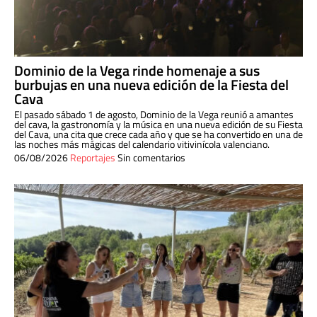
Dominio de la Vega rinde homenaje a sus
burbujas en una nueva edición de la Fiesta del
Cava
El pasado sábado 1 de agosto, Dominio de la Vega reunió a amantes
del cava, la gastronomía y la música en una nueva edición de su Fiesta
del Cava, una cita que crece cada año y que se ha convertido en una de
las noches más mágicas del calendario vitivinícola valenciano.
06/08/2026
Reportajes
Sin comentarios