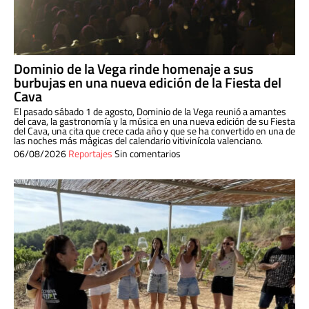
Dominio de la Vega rinde homenaje a sus
burbujas en una nueva edición de la Fiesta del
Cava
El pasado sábado 1 de agosto, Dominio de la Vega reunió a amantes
del cava, la gastronomía y la música en una nueva edición de su Fiesta
del Cava, una cita que crece cada año y que se ha convertido en una de
las noches más mágicas del calendario vitivinícola valenciano.
06/08/2026
Reportajes
Sin comentarios