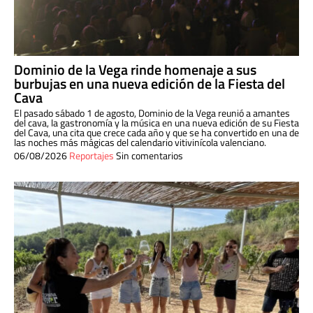
Dominio de la Vega rinde homenaje a sus
burbujas en una nueva edición de la Fiesta del
Cava
El pasado sábado 1 de agosto, Dominio de la Vega reunió a amantes
del cava, la gastronomía y la música en una nueva edición de su Fiesta
del Cava, una cita que crece cada año y que se ha convertido en una de
las noches más mágicas del calendario vitivinícola valenciano.
06/08/2026
Reportajes
Sin comentarios