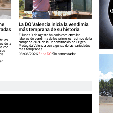
ine
La DO Valencia inicia la vendimia
radas
más temprana de su historia
El lunes 3 de agosto ha dado comienzo las
labores de vendimia de los primeros racimos de la
de los
campaña 2026 de la Denominación de Origen
s de la
Protegida Valencia con algunas de las variedades
ás con
más tempranas.
a de
03/08/2026
Zona DO
Sin comentarios
 de
 en