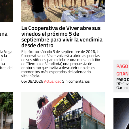
La Cooperativa de Viver abre sus
una
viñedos el próximo 5 de
l
septiembre para vivir la vendimia
desde dentro
 la Vega
El próximo sábado 5 de septiembre de 2026, la
 y la
Cooperativa de Viver volverá a abrir las puertas
del
de sus viñedos para celebrar una nueva edición
 ha
de ‘Tiempo de Vendimia’, una propuesta de
PAGO
cas del
enoturismo que invita a descubrir uno de los
momentos más esperados del calendario
GRAN
vitivinícola.
PAGO 
05/08/2026
Actualidad
Sin comentarios
DO Cav
Garnac