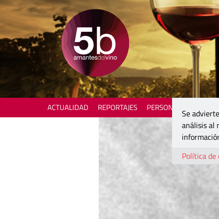
ACTUALIDAD
REPORTAJES
PERSONAJES
ENOTU
Se advierte
análisis al
información
Política de