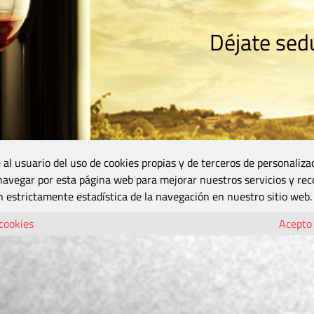
Déjate sedu
RISMO
ZONA DO
VINOS Y MÁS
GASTRONOMÍA
BLOGS
5B
 al usuario del uso de cookies propias y de terceros de personaliza
 navegar por esta página web para mejorar nuestros servicios y rec
 estrictamente estadística de la navegación en nuestro sitio web.
 cookies
Acepto