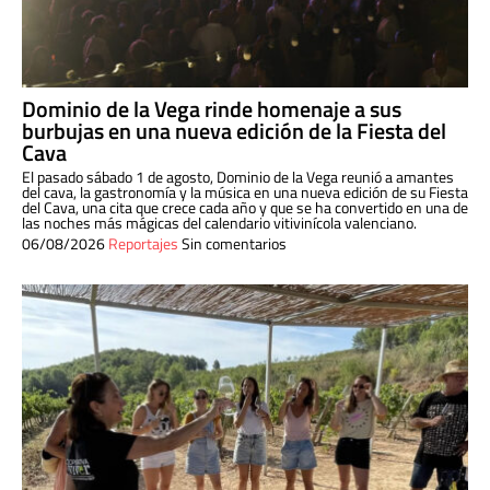
Dominio de la Vega rinde homenaje a sus
burbujas en una nueva edición de la Fiesta del
Cava
El pasado sábado 1 de agosto, Dominio de la Vega reunió a amantes
del cava, la gastronomía y la música en una nueva edición de su Fiesta
del Cava, una cita que crece cada año y que se ha convertido en una de
las noches más mágicas del calendario vitivinícola valenciano.
06/08/2026
Reportajes
Sin comentarios