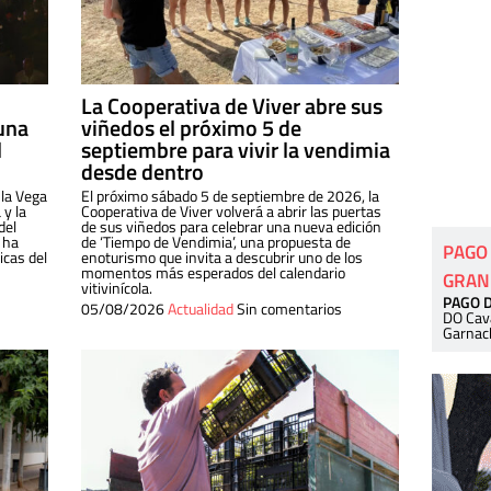
La Cooperativa de Viver abre sus
una
viñedos el próximo 5 de
l
septiembre para vivir la vendimia
desde dentro
 la Vega
El próximo sábado 5 de septiembre de 2026, la
 y la
Cooperativa de Viver volverá a abrir las puertas
del
de sus viñedos para celebrar una nueva edición
 ha
de ‘Tiempo de Vendimia’, una propuesta de
PAGO
cas del
enoturismo que invita a descubrir uno de los
momentos más esperados del calendario
GRAN
vitivinícola.
PAGO 
05/08/2026
Actualidad
Sin comentarios
DO Cav
Garnac