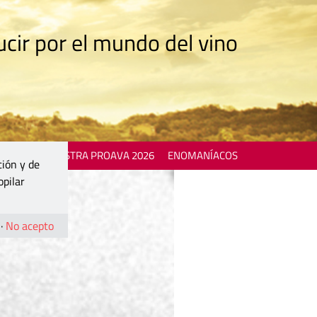
cir por el mundo del vino
 EVENTS
MOSTRA PROAVA 2026
ENOMANÍACOS
ción y de
opilar
·
No acepto