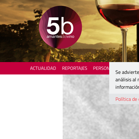
ACTUALIDAD
REPORTAJES
PERSONAJES
ENOTU
Se advierte
análisis al
información
Política de