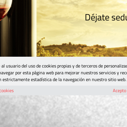
Déjate sedu
RISMO
ZONA DO
VINOS Y MÁS
GASTRONOMÍA
BLOGS
5B
 al usuario del uso de cookies propias y de terceros de personaliza
 navegar por esta página web para mejorar nuestros servicios y rec
 estrictamente estadística de la navegación en nuestro sitio web.
 cookies
Acepto