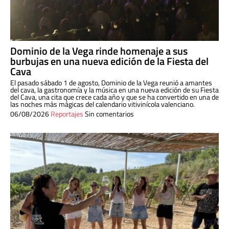
Dominio de la Vega rinde homenaje a sus
burbujas en una nueva edición de la Fiesta del
Cava
El pasado sábado 1 de agosto, Dominio de la Vega reunió a amantes
del cava, la gastronomía y la música en una nueva edición de su Fiesta
del Cava, una cita que crece cada año y que se ha convertido en una de
las noches más mágicas del calendario vitivinícola valenciano.
06/08/2026
Reportajes
Sin comentarios