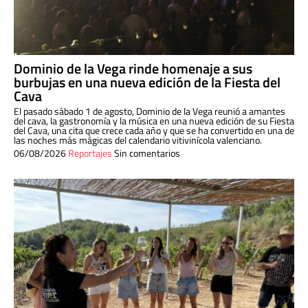
Dominio de la Vega rinde homenaje a sus
burbujas en una nueva edición de la Fiesta del
Cava
El pasado sábado 1 de agosto, Dominio de la Vega reunió a amantes
del cava, la gastronomía y la música en una nueva edición de su Fiesta
del Cava, una cita que crece cada año y que se ha convertido en una de
las noches más mágicas del calendario vitivinícola valenciano.
06/08/2026
Reportajes
Sin comentarios