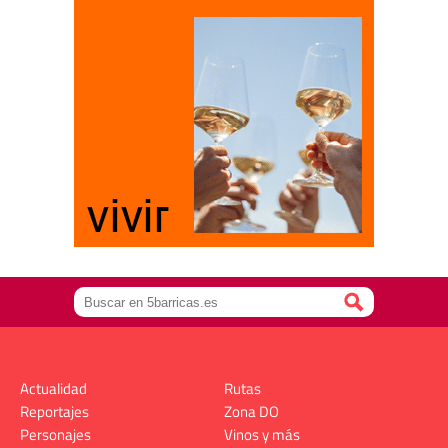
Actualidad
Rutas
Reportajes
Zona DO
Personajes
Vinos y más