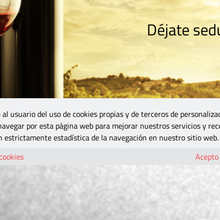
Déjate sedu
RISMO
ZONA DO
VINOS Y MÁS
GASTRONOMÍA
BLOGS
5B
 al usuario del uso de cookies propias y de terceros de personaliza
 navegar por esta página web para mejorar nuestros servicios y rec
 estrictamente estadística de la navegación en nuestro sitio web.
 cookies
Acepto