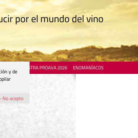
cir por el mundo del vino
 EVENTS
MOSTRA PROAVA 2026
ENOMANÍACOS
ción y de
opilar
·
No acepto