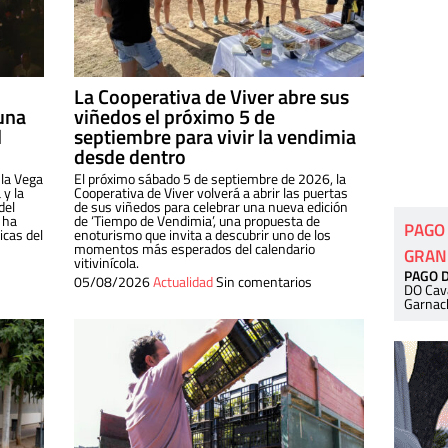
La Cooperativa de Viver abre sus
una
viñedos el próximo 5 de
l
septiembre para vivir la vendimia
desde dentro
 la Vega
El próximo sábado 5 de septiembre de 2026, la
 y la
Cooperativa de Viver volverá a abrir las puertas
del
de sus viñedos para celebrar una nueva edición
 ha
de ‘Tiempo de Vendimia’, una propuesta de
PAGO
cas del
enoturismo que invita a descubrir uno de los
momentos más esperados del calendario
GRAN
vitivinícola.
PAGO 
05/08/2026
Actualidad
Sin comentarios
DO Cav
Garnac