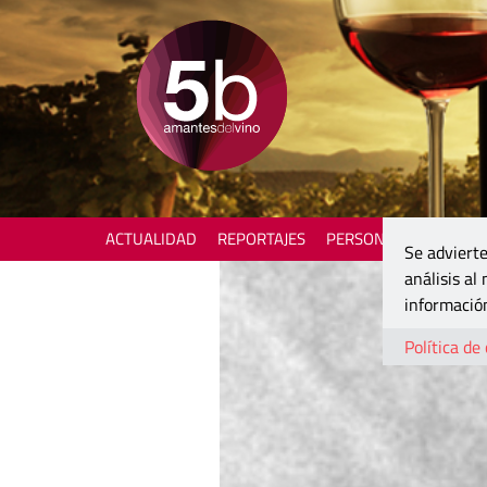
ACTUALIDAD
REPORTAJES
PERSONAJES
ENOTU
Se advierte
análisis al
información
Política de