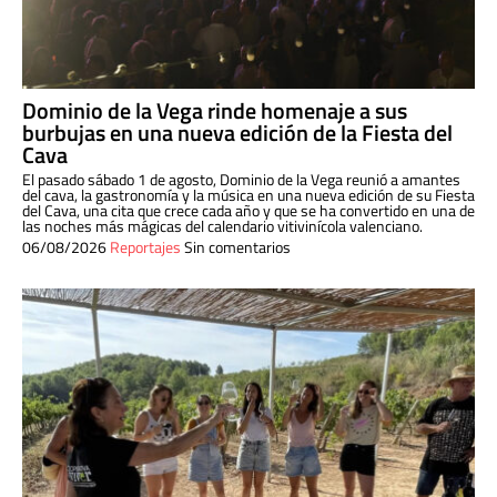
Dominio de la Vega rinde homenaje a sus
burbujas en una nueva edición de la Fiesta del
Cava
El pasado sábado 1 de agosto, Dominio de la Vega reunió a amantes
del cava, la gastronomía y la música en una nueva edición de su Fiesta
del Cava, una cita que crece cada año y que se ha convertido en una de
las noches más mágicas del calendario vitivinícola valenciano.
06/08/2026
Reportajes
Sin comentarios