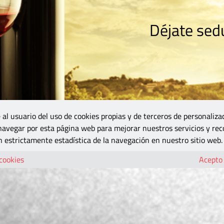
Déjate sedu
RISMO
ZONA DO
VINOS Y MÁS
GASTRONOMÍA
BLOGS
5B
 al usuario del uso de cookies propias y de terceros de personaliza
 navegar por esta página web para mejorar nuestros servicios y rec
 estrictamente estadística de la navegación en nuestro sitio web.
 cookies
Acepto