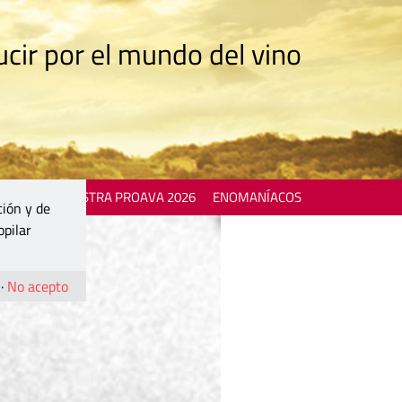
cir por el mundo del vino
 EVENTS
MOSTRA PROAVA 2026
ENOMANÍACOS
ción y de
opilar
·
No acepto