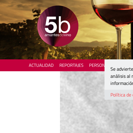
ACTUALIDAD
REPORTAJES
PERSONAJES
ENOTU
Se advierte
análisis al
información
Política de