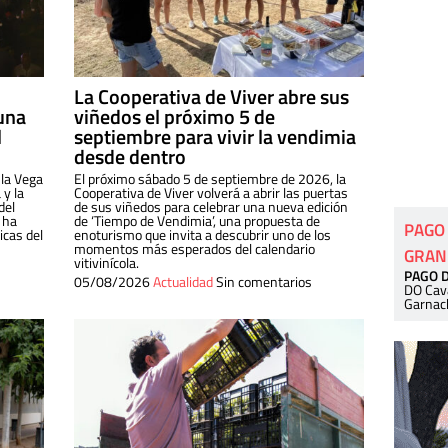
La Cooperativa de Viver abre sus
una
viñedos el próximo 5 de
l
septiembre para vivir la vendimia
desde dentro
 la Vega
El próximo sábado 5 de septiembre de 2026, la
 y la
Cooperativa de Viver volverá a abrir las puertas
del
de sus viñedos para celebrar una nueva edición
 ha
de ‘Tiempo de Vendimia’, una propuesta de
PAGO
cas del
enoturismo que invita a descubrir uno de los
momentos más esperados del calendario
GRAN
vitivinícola.
PAGO 
05/08/2026
Actualidad
Sin comentarios
DO Cav
Garnac