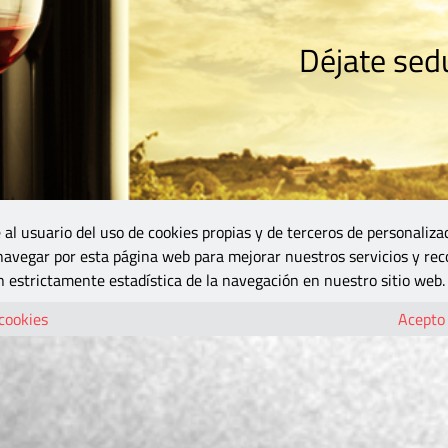
Déjate sedu
RISMO
ZONA DO
VINOS Y MÁS
GASTRONOMÍA
BLOGS
5B
 al usuario del uso de cookies propias y de terceros de personaliza
 navegar por esta página web para mejorar nuestros servicios y rec
 estrictamente estadística de la navegación en nuestro sitio web.
 cookies
Acepto