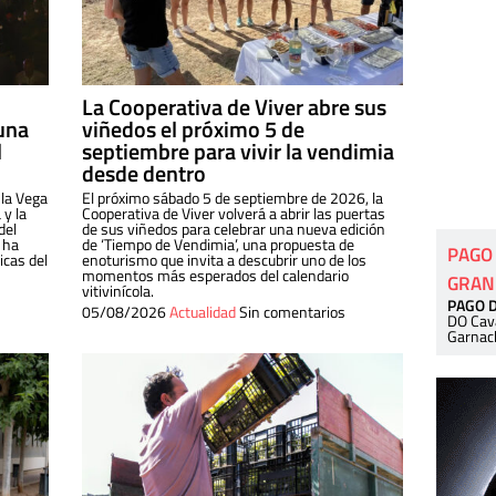
La Cooperativa de Viver abre sus
una
viñedos el próximo 5 de
l
septiembre para vivir la vendimia
desde dentro
 la Vega
El próximo sábado 5 de septiembre de 2026, la
 y la
Cooperativa de Viver volverá a abrir las puertas
del
de sus viñedos para celebrar una nueva edición
 ha
de ‘Tiempo de Vendimia’, una propuesta de
PAGO
cas del
enoturismo que invita a descubrir uno de los
momentos más esperados del calendario
GRAN
vitivinícola.
PAGO 
05/08/2026
Actualidad
Sin comentarios
DO Cav
Garnac