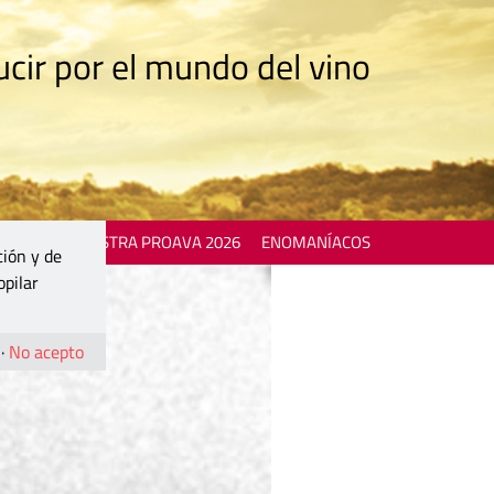
cir por el mundo del vino
 EVENTS
MOSTRA PROAVA 2026
ENOMANÍACOS
ción y de
opilar
·
No acepto