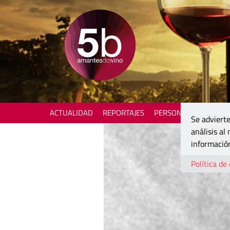
ACTUALIDAD
REPORTAJES
PERSONAJES
ENOTU
Se advierte
análisis al
información
Política de