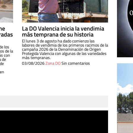
ine
La DO Valencia inicia la vendimia
radas
más temprana de su historia
El lunes 3 de agosto ha dado comienzo las
labores de vendimia de los primeros racimos de la
de los
campaña 2026 de la Denominación de Origen
s de la
Protegida Valencia con algunas de las variedades
ás con
más tempranas.
a de
03/08/2026
Zona DO
Sin comentarios
 de
 en