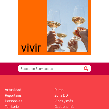
Actualidad
Rutas
Reportajes
Zona DO
Personajes
Vinos y más
Territorio
Gastronomía