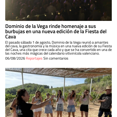
Dominio de la Vega rinde homenaje a sus
burbujas en una nueva edición de la Fiesta del
Cava
El pasado sábado 1 de agosto, Dominio de la Vega reunió a amantes
del cava, la gastronomía y la música en una nueva edición de su Fiesta
del Cava, una cita que crece cada año y que se ha convertido en una de
las noches más mágicas del calendario vitivinícola valenciano.
06/08/2026
Reportajes
Sin comentarios