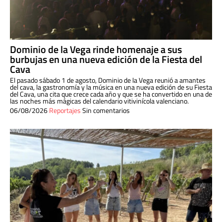
Dominio de la Vega rinde homenaje a sus
burbujas en una nueva edición de la Fiesta del
Cava
El pasado sábado 1 de agosto, Dominio de la Vega reunió a amantes
del cava, la gastronomía y la música en una nueva edición de su Fiesta
del Cava, una cita que crece cada año y que se ha convertido en una de
las noches más mágicas del calendario vitivinícola valenciano.
06/08/2026
Reportajes
Sin comentarios