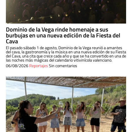
Dominio de la Vega rinde homenaje a sus
burbujas en una nueva edición de la Fiesta del
Cava
El pasado sábado 1 de agosto, Dominio de la Vega reunió a amantes
del cava, la gastronomía y la música en una nueva edición de su Fiesta
del Cava, una cita que crece cada año y que se ha convertido en una de
las noches más mágicas del calendario vitivinícola valenciano.
06/08/2026
Reportajes
Sin comentarios