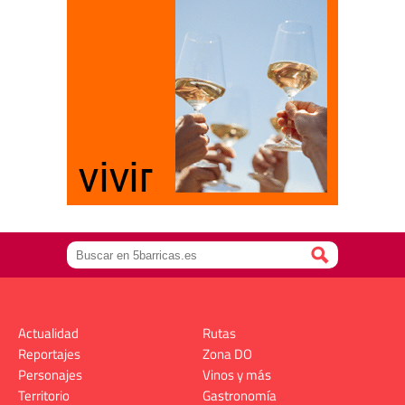
Actualidad
Rutas
Reportajes
Zona DO
Personajes
Vinos y más
Territorio
Gastronomía