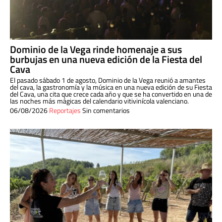
Dominio de la Vega rinde homenaje a sus
burbujas en una nueva edición de la Fiesta del
Cava
El pasado sábado 1 de agosto, Dominio de la Vega reunió a amantes
del cava, la gastronomía y la música en una nueva edición de su Fiesta
del Cava, una cita que crece cada año y que se ha convertido en una de
las noches más mágicas del calendario vitivinícola valenciano.
06/08/2026
Reportajes
Sin comentarios