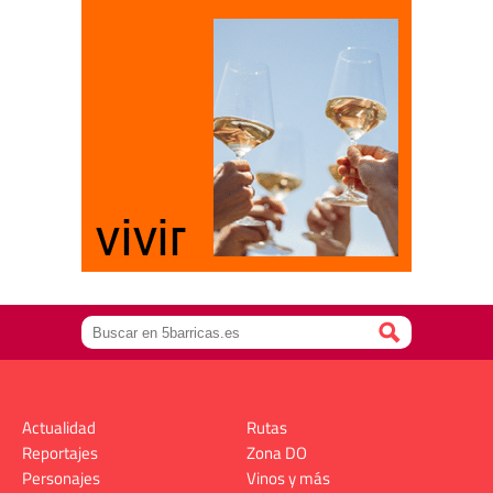
Actualidad
Rutas
Reportajes
Zona DO
Personajes
Vinos y más