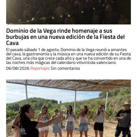
Dominio de la Vega rinde homenaje a sus
burbujas en una nueva edición de la Fiesta del
Cava
El pasado sábado 1 de agosto, Dominio de la Vega reunió a amantes
del cava, la gastronomía y la música en una nueva edición de su Fiesta
del Cava, una cita que crece cada año y que se ha convertido en una de
las noches más mágicas del calendario vitivinícola valenciano.
06/08/2026
Reportajes
Sin comentarios