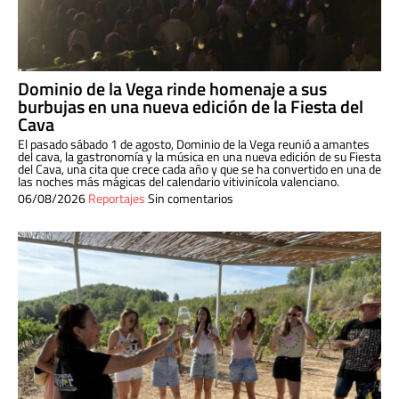
Dominio de la Vega rinde homenaje a sus
burbujas en una nueva edición de la Fiesta del
Cava
El pasado sábado 1 de agosto, Dominio de la Vega reunió a amantes
del cava, la gastronomía y la música en una nueva edición de su Fiesta
del Cava, una cita que crece cada año y que se ha convertido en una de
las noches más mágicas del calendario vitivinícola valenciano.
06/08/2026
Reportajes
Sin comentarios