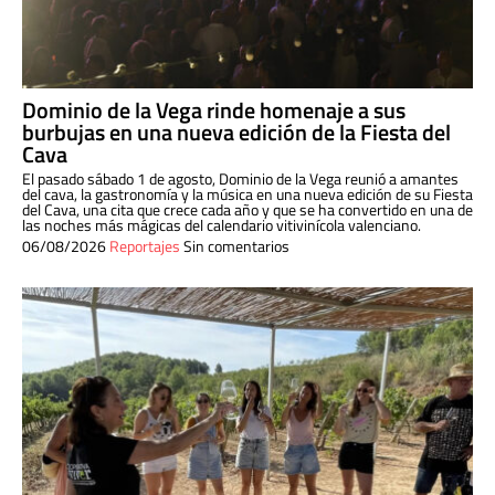
Dominio de la Vega rinde homenaje a sus
burbujas en una nueva edición de la Fiesta del
Cava
El pasado sábado 1 de agosto, Dominio de la Vega reunió a amantes
del cava, la gastronomía y la música en una nueva edición de su Fiesta
del Cava, una cita que crece cada año y que se ha convertido en una de
las noches más mágicas del calendario vitivinícola valenciano.
06/08/2026
Reportajes
Sin comentarios