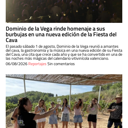
Dominio de la Vega rinde homenaje a sus
burbujas en una nueva edición de la Fiesta del
Cava
El pasado sábado 1 de agosto, Dominio de la Vega reunió a amantes
del cava, la gastronomía y la música en una nueva edición de su Fiesta
del Cava, una cita que crece cada año y que se ha convertido en una de
las noches más mágicas del calendario vitivinícola valenciano.
06/08/2026
Reportajes
Sin comentarios