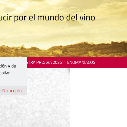
cir por el mundo del vino
 EVENTS
MOSTRA PROAVA 2026
ENOMANÍACOS
ción y de
opilar
·
No acepto