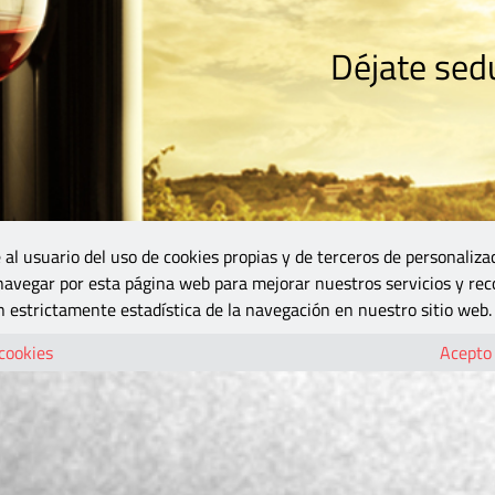
Déjate sedu
RISMO
ZONA DO
VINOS Y MÁS
GASTRONOMÍA
BLOGS
5B
 al usuario del uso de cookies propias y de terceros de personaliza
 navegar por esta página web para mejorar nuestros servicios y rec
 estrictamente estadística de la navegación en nuestro sitio web.
 cookies
Acepto