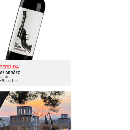
 PERDIDA
AS ARRÁEZ
icante
e Bouschet