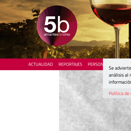
ACTUALIDAD
REPORTAJES
PERSONAJES
ENOTU
Se advierte
análisis al
información
Política de