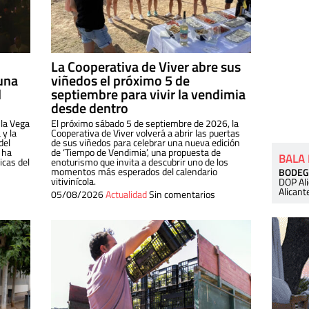
La Cooperativa de Viver abre sus
una
viñedos el próximo 5 de
l
septiembre para vivir la vendimia
desde dentro
 la Vega
El próximo sábado 5 de septiembre de 2026, la
 y la
Cooperativa de Viver volverá a abrir las puertas
del
de sus viñedos para celebrar una nueva edición
 ha
de ‘Tiempo de Vendimia’, una propuesta de
BALA
cas del
enoturismo que invita a descubrir uno de los
momentos más esperados del calendario
BODEG
vitivinícola.
DOP Al
Alicant
05/08/2026
Actualidad
Sin comentarios