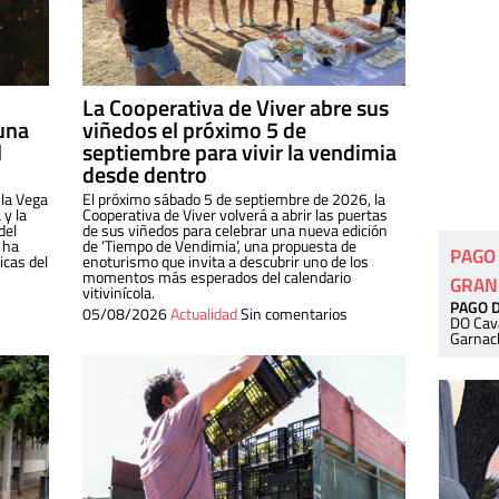
La Cooperativa de Viver abre sus
una
viñedos el próximo 5 de
l
septiembre para vivir la vendimia
desde dentro
 la Vega
El próximo sábado 5 de septiembre de 2026, la
 y la
Cooperativa de Viver volverá a abrir las puertas
del
de sus viñedos para celebrar una nueva edición
 ha
de ‘Tiempo de Vendimia’, una propuesta de
PAGO
cas del
enoturismo que invita a descubrir uno de los
momentos más esperados del calendario
GRAN
vitivinícola.
PAGO 
05/08/2026
Actualidad
Sin comentarios
DO Cav
Garnac