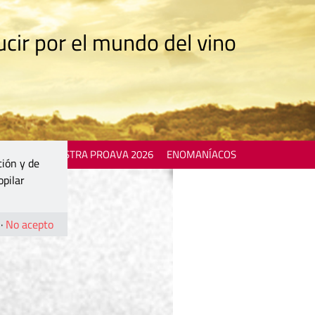
cir por el mundo del vino
 EVENTS
MOSTRA PROAVA 2026
ENOMANÍACOS
ción y de
opilar
·
No acepto