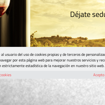
Déjate sedu
RISMO
ZONA DO
VINOS Y MÁS
GASTRONOMÍA
BLOGS
5B
 al usuario del uso de cookies propias y de terceros de personaliza
 navegar por esta página web para mejorar nuestros servicios y rec
 estrictamente estadística de la navegación en nuestro sitio web.
 cookies
Acepto