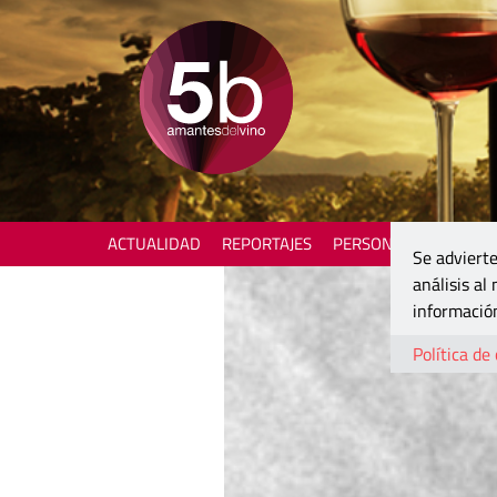
ACTUALIDAD
REPORTAJES
PERSONAJES
ENOTU
Se advierte
análisis al
información
Política de