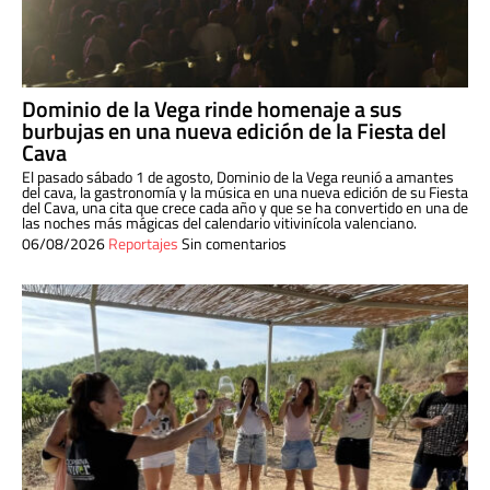
Dominio de la Vega rinde homenaje a sus
burbujas en una nueva edición de la Fiesta del
Cava
El pasado sábado 1 de agosto, Dominio de la Vega reunió a amantes
del cava, la gastronomía y la música en una nueva edición de su Fiesta
del Cava, una cita que crece cada año y que se ha convertido en una de
las noches más mágicas del calendario vitivinícola valenciano.
06/08/2026
Reportajes
Sin comentarios