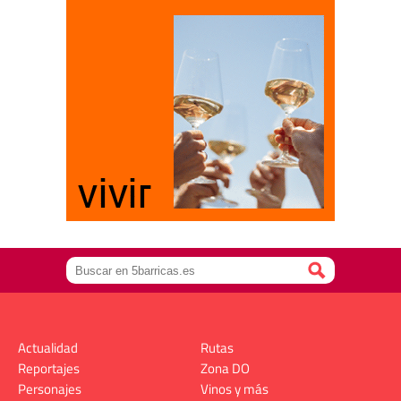
Actualidad
Rutas
Reportajes
Zona DO
Personajes
Vinos y más