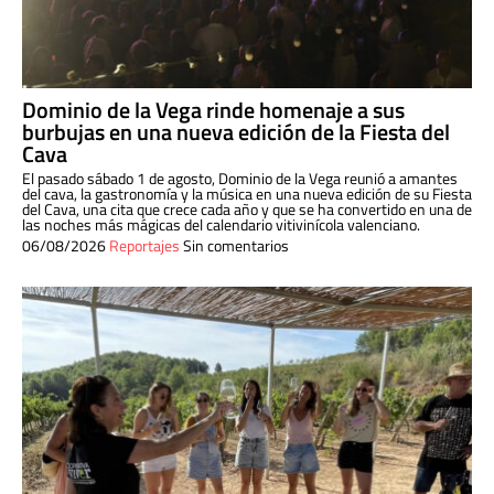
Dominio de la Vega rinde homenaje a sus
burbujas en una nueva edición de la Fiesta del
Cava
El pasado sábado 1 de agosto, Dominio de la Vega reunió a amantes
del cava, la gastronomía y la música en una nueva edición de su Fiesta
del Cava, una cita que crece cada año y que se ha convertido en una de
las noches más mágicas del calendario vitivinícola valenciano.
06/08/2026
Reportajes
Sin comentarios