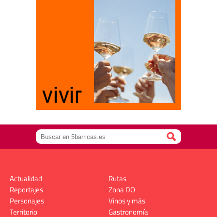
Actualidad
Rutas
Reportajes
Zona DO
Personajes
Vinos y más
Territorio
Gastronomía