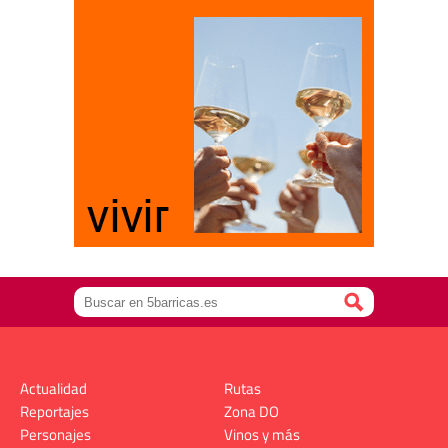
Actualidad
Rutas
Reportajes
Zona DO
Personajes
Vinos y más