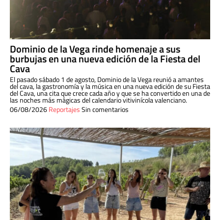
Dominio de la Vega rinde homenaje a sus
burbujas en una nueva edición de la Fiesta del
Cava
El pasado sábado 1 de agosto, Dominio de la Vega reunió a amantes
del cava, la gastronomía y la música en una nueva edición de su Fiesta
del Cava, una cita que crece cada año y que se ha convertido en una de
las noches más mágicas del calendario vitivinícola valenciano.
06/08/2026
Reportajes
Sin comentarios