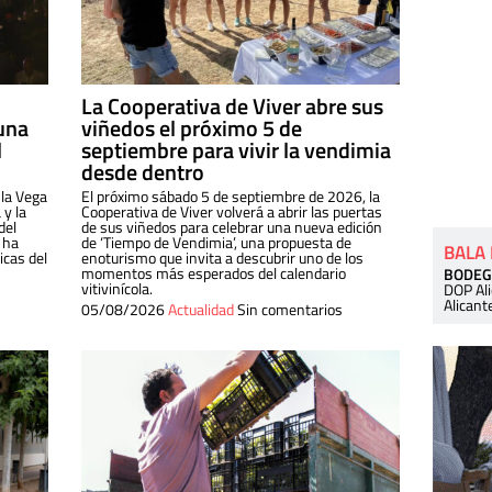
La Cooperativa de Viver abre sus
una
viñedos el próximo 5 de
l
septiembre para vivir la vendimia
desde dentro
 la Vega
El próximo sábado 5 de septiembre de 2026, la
 y la
Cooperativa de Viver volverá a abrir las puertas
del
de sus viñedos para celebrar una nueva edición
 ha
de ‘Tiempo de Vendimia’, una propuesta de
BALA
cas del
enoturismo que invita a descubrir uno de los
momentos más esperados del calendario
BODEG
vitivinícola.
DOP Al
Alicant
05/08/2026
Actualidad
Sin comentarios