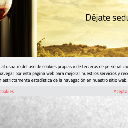
Déjate sedu
RISMO
ZONA DO
VINOS Y MÁS
GASTRONOMÍA
BLOGS
5B
 al usuario del uso de cookies propias y de terceros de personaliza
 navegar por esta página web para mejorar nuestros servicios y rec
 estrictamente estadística de la navegación en nuestro sitio web.
 cookies
Acepto