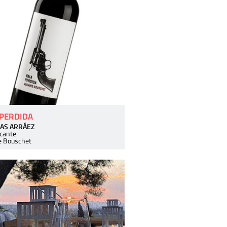
 PERDIDA
AS ARRÁEZ
icante
e Bouschet