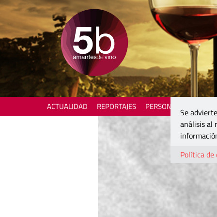
ACTUALIDAD
REPORTAJES
PERSONAJES
ENOTU
Se advierte
análisis al
información
Política de