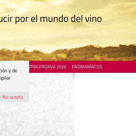
cir por el mundo del vino
 EVENTS
MOSTRA PROAVA 2026
ENOMANÍACOS
ción y de
opilar
·
No acepto