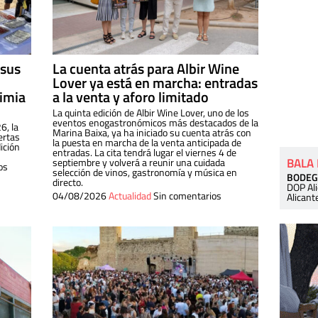
 sus
La cuenta atrás para Albir Wine
Lover ya está en marcha: entradas
dimia
a la venta y aforo limitado
La quinta edición de Albir Wine Lover, uno de los
eventos enogastronómicos más destacados de la
6, la
Marina Baixa, ya ha iniciado su cuenta atrás con
ertas
la puesta en marcha de la venta anticipada de
ición
entradas. La cita tendrá lugar el viernes 4 de
BALA
septiembre y volverá a reunir una cuidada
os
selección de vinos, gastronomía y música en
BODEG
directo.
DOP Al
04/08/2026
Actualidad
Sin comentarios
Alicant