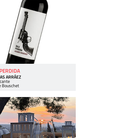
 PERDIDA
AS ARRÁEZ
icante
e Bouschet