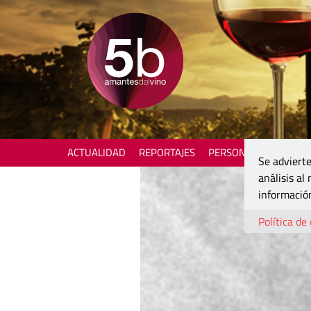
ACTUALIDAD
REPORTAJES
PERSONAJES
ENOTU
Se advierte
análisis al
información
Política de