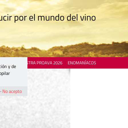
cir por el mundo del vino
 EVENTS
MOSTRA PROAVA 2026
ENOMANÍACOS
ción y de
opilar
·
No acepto