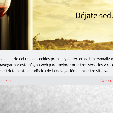
Déjate sedu
RISMO
ZONA DO
VINOS Y MÁS
GASTRONOMÍA
BLOGS
5B
 al usuario del uso de cookies propias y de terceros de personaliza
 navegar por esta página web para mejorar nuestros servicios y rec
 estrictamente estadística de la navegación en nuestro sitio web.
 cookies
Acepto