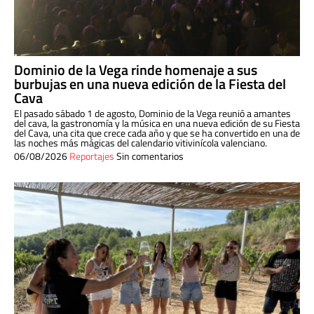
Dominio de la Vega rinde homenaje a sus
burbujas en una nueva edición de la Fiesta del
Cava
El pasado sábado 1 de agosto, Dominio de la Vega reunió a amantes
del cava, la gastronomía y la música en una nueva edición de su Fiesta
del Cava, una cita que crece cada año y que se ha convertido en una de
las noches más mágicas del calendario vitivinícola valenciano.
06/08/2026
Reportajes
Sin comentarios