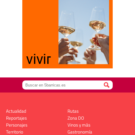
Actualidad
Rutas
Reportajes
Zona DO
Personajes
Vinos y más
Territorio
Gastronomía