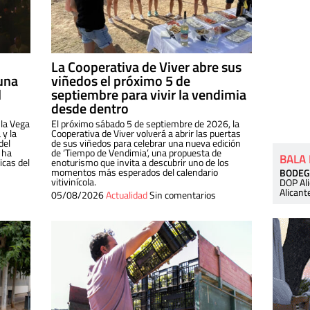
La Cooperativa de Viver abre sus
una
viñedos el próximo 5 de
l
septiembre para vivir la vendimia
desde dentro
 la Vega
El próximo sábado 5 de septiembre de 2026, la
 y la
Cooperativa de Viver volverá a abrir las puertas
del
de sus viñedos para celebrar una nueva edición
 ha
de ‘Tiempo de Vendimia’, una propuesta de
BALA
cas del
enoturismo que invita a descubrir uno de los
momentos más esperados del calendario
BODEG
vitivinícola.
DOP Al
Alicant
05/08/2026
Actualidad
Sin comentarios