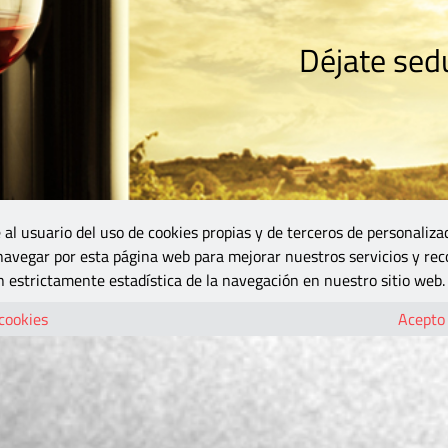
Déjate sedu
RISMO
ZONA DO
VINOS Y MÁS
GASTRONOMÍA
BLOGS
5B
 al usuario del uso de cookies propias y de terceros de personaliza
 navegar por esta página web para mejorar nuestros servicios y rec
 estrictamente estadística de la navegación en nuestro sitio web.
 cookies
Acepto