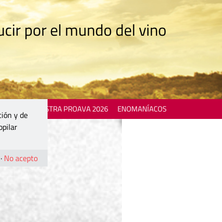
cir por el mundo del vino
 EVENTS
MOSTRA PROAVA 2026
ENOMANÍACOS
ción y de
opilar
·
No acepto