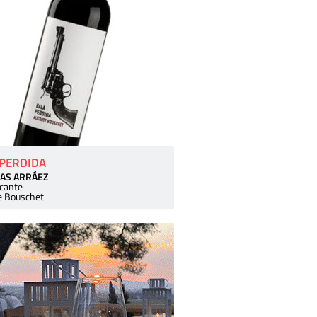
 PERDIDA
AS ARRÁEZ
icante
e Bouschet