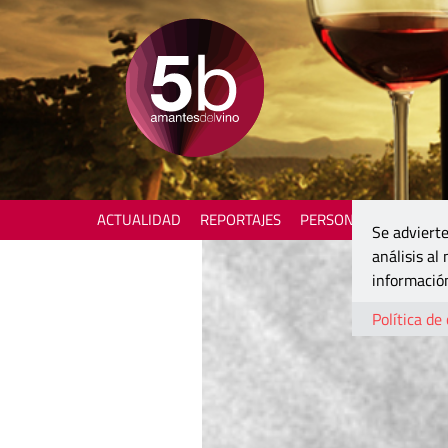
ACTUALIDAD
REPORTAJES
PERSONAJES
ENOTU
Se advierte
análisis al
información
Política de