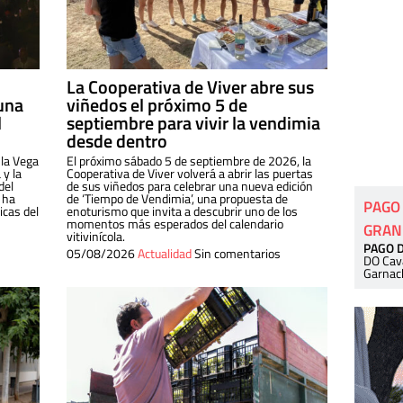
La Cooperativa de Viver abre sus
una
viñedos el próximo 5 de
l
septiembre para vivir la vendimia
desde dentro
 la Vega
El próximo sábado 5 de septiembre de 2026, la
 y la
Cooperativa de Viver volverá a abrir las puertas
del
de sus viñedos para celebrar una nueva edición
 ha
de ‘Tiempo de Vendimia’, una propuesta de
PAGO
cas del
enoturismo que invita a descubrir uno de los
momentos más esperados del calendario
GRAN
vitivinícola.
PAGO 
05/08/2026
Actualidad
Sin comentarios
DO Cav
Garnac