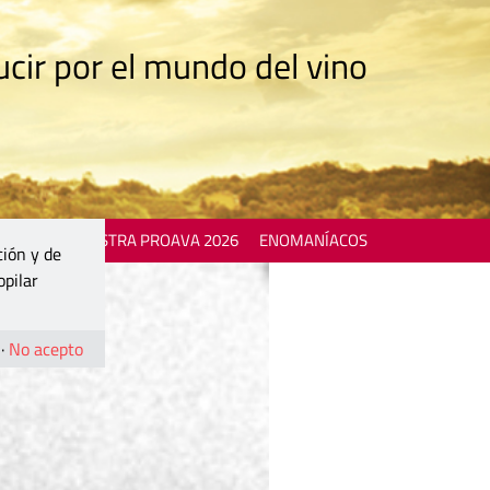
cir por el mundo del vino
 EVENTS
MOSTRA PROAVA 2026
ENOMANÍACOS
ción y de
opilar
·
No acepto