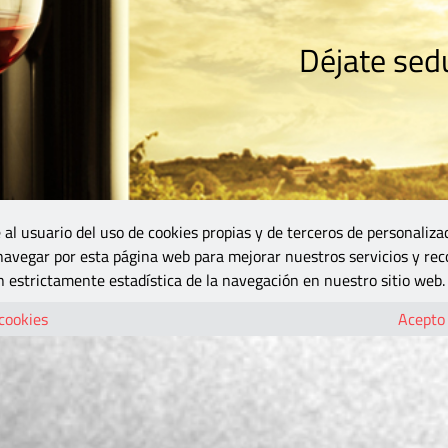
Déjate sedu
RISMO
ZONA DO
VINOS Y MÁS
GASTRONOMÍA
BLOGS
5B
 al usuario del uso de cookies propias y de terceros de personaliza
 navegar por esta página web para mejorar nuestros servicios y rec
 estrictamente estadística de la navegación en nuestro sitio web.
 cookies
Acepto